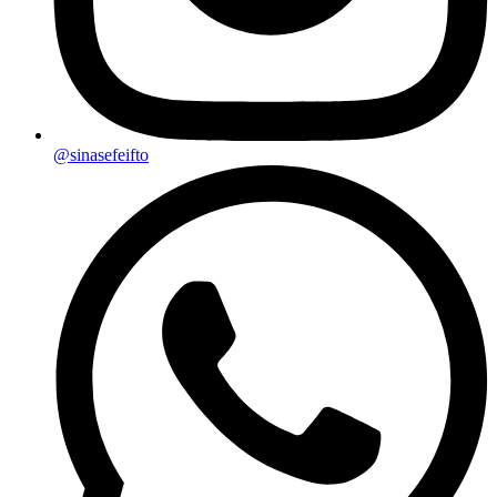
@sinasefeifto