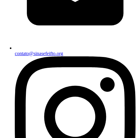
contato@sinasefeifto.org