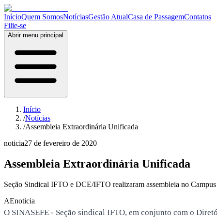
Início
Quem Somos
Notícias
Gestão Atual
Casa de Passagem
Contatos
Filie-se
Abrir menu principal
Início
/
Notícias
/
Assembleia Extraordinária Unificada
noticia
27 de fevereiro de 2020
Assembleia Extraordinária Unificada
Seção Sindical IFTO e DCE/IFTO realizaram assembleia no Campus 
AE
noticia
O SINASEFE - Seção sindical IFTO, em conjunto com o Diretóri