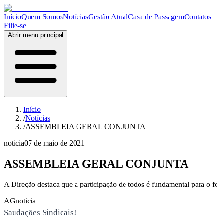
Início
Quem Somos
Notícias
Gestão Atual
Casa de Passagem
Contatos
Filie-se
Abrir menu principal
Início
/
Notícias
/
ASSEMBLEIA GERAL CONJUNTA
noticia
07 de maio de 2021
ASSEMBLEIA GERAL CONJUNTA
A Direção destaca que a participação de todos é fundamental para o for
AG
noticia
Saudações Sindicais!