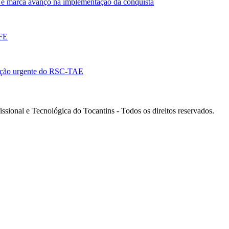
e marca avanço na implementação da conquista
EFE
ação urgente do RSC-TAE
ssional e Tecnológica do Tocantins - Todos os direitos reservados.