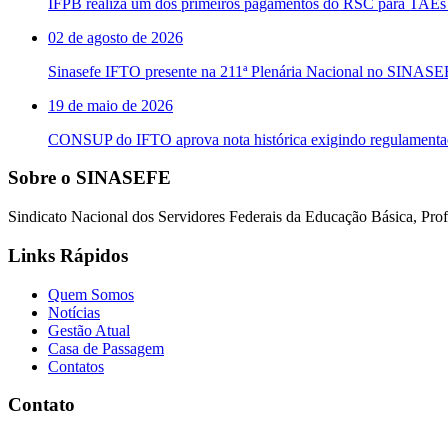
IFPB realiza um dos primeiros pagamentos do RSC para TAEs 
02 de agosto de 2026
Sinasefe IFTO presente na 211ª Plenária Nacional no SINAS
19 de maio de 2026
CONSUP do IFTO aprova nota histórica exigindo regulament
Sobre o SINASEFE
Sindicato Nacional dos Servidores Federais da Educação Básica, Profi
Links Rápidos
Quem Somos
Notícias
Gestão Atual
Casa de Passagem
Contatos
Contato