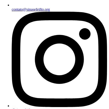
contato@sinasefeifto.org