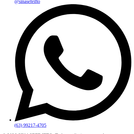
@sinasefeifto
(63) 99217-4705