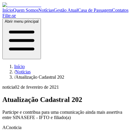
Início
Quem Somos
Notícias
Gestão Atual
Casa de Passagem
Contatos
Filie-se
Abrir menu principal
Início
/
Notícias
/
Atualização Cadastral 202
noticia
02 de fevereiro de 2021
Atualização Cadastral 202
Participe e contribua para uma comunicação ainda mais assertiva
entre SINASEFE - IFTO e filiado(a)
AC
noticia