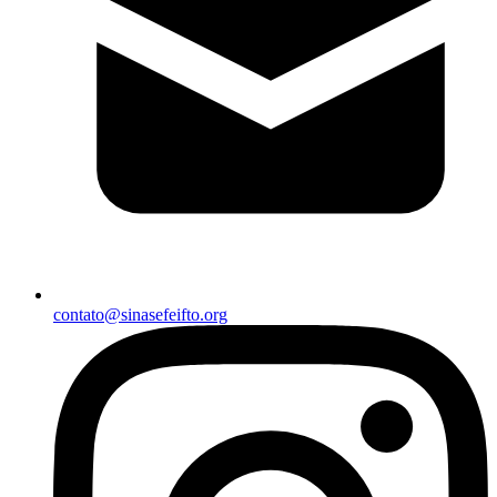
contato@sinasefeifto.org