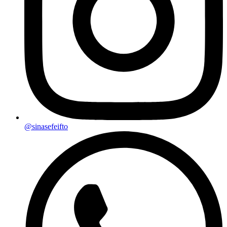
@sinasefeifto