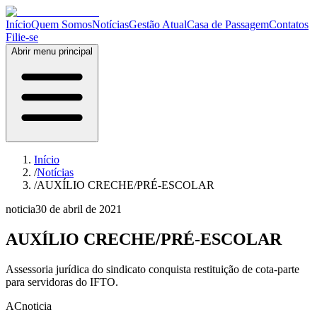
Início
Quem Somos
Notícias
Gestão Atual
Casa de Passagem
Contatos
Filie-se
Abrir menu principal
Início
/
Notícias
/
AUXÍLIO CRECHE/PRÉ-ESCOLAR
noticia
30 de abril de 2021
AUXÍLIO CRECHE/PRÉ-ESCOLAR
Assessoria jurídica do sindicato conquista restituição de cota-parte
para servidoras do IFTO.
AC
noticia