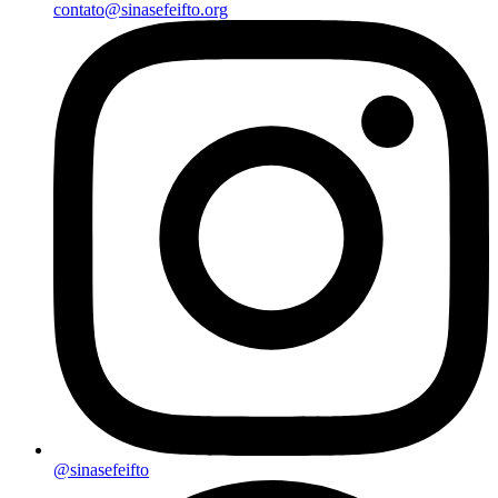
contato@sinasefeifto.org
@sinasefeifto