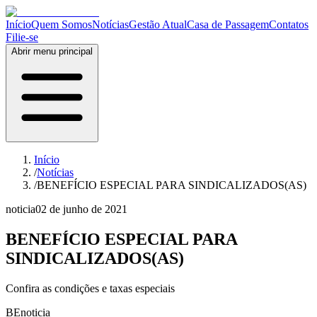
Início
Quem Somos
Notícias
Gestão Atual
Casa de Passagem
Contatos
Filie-se
Abrir menu principal
Início
/
Notícias
/
BENEFÍCIO ESPECIAL PARA SINDICALIZADOS(AS)
noticia
02 de junho de 2021
BENEFÍCIO ESPECIAL PARA
SINDICALIZADOS(AS)
Confira as condições e taxas especiais
BE
noticia