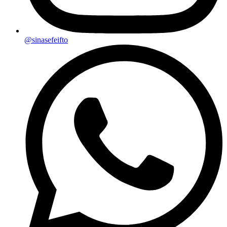
@sinasefeifto