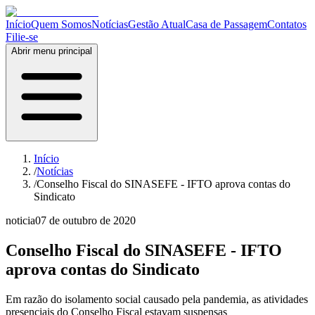
Início
Quem Somos
Notícias
Gestão Atual
Casa de Passagem
Contatos
Filie-se
Abrir menu principal
Início
/
Notícias
/
Conselho Fiscal do SINASEFE - IFTO aprova contas do
Sindicato
noticia
07 de outubro de 2020
Conselho Fiscal do SINASEFE - IFTO
aprova contas do Sindicato
Em razão do isolamento social causado pela pandemia, as atividades
presenciais do Conselho Fiscal estavam suspensas