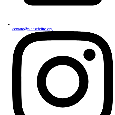
contato@sinasefeifto.org