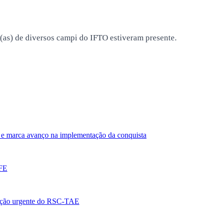
s (as) de diversos campi do IFTO estiveram presente.
e marca avanço na implementação da conquista
EFE
ação urgente do RSC-TAE