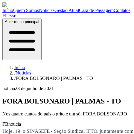
Início
Quem Somos
Notícias
Gestão Atual
Casa de Passagem
Contatos
Filie-se
Abrir menu principal
Início
/
Notícias
/
FORA BOLSONARO | PALMAS - TO
noticia
28 de junho de 2021
FORA BOLSONARO | PALMAS - TO
Nos quatro cantos do país o grito é um só: FORA BOLSONARO
FB
noticia
Hoje, 19, o SINASEFE - Seção Sindical IFTO, juntamente com d