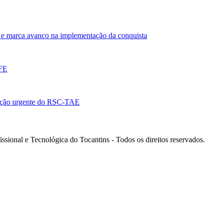
e marca avanço na implementação da conquista
EFE
ação urgente do RSC-TAE
ssional e Tecnológica do Tocantins - Todos os direitos reservados.