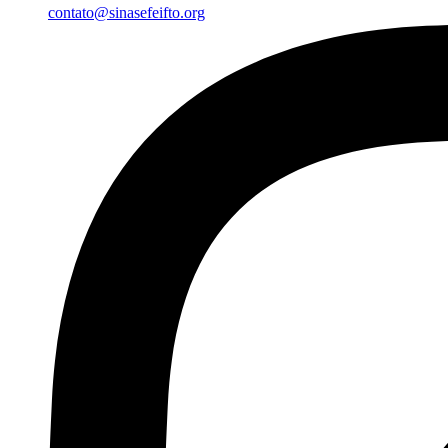
contato@sinasefeifto.org