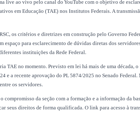
 live ao vivo pelo canal do YouTube com o objetivo de escla
tivos em Educação (TAE) nos Institutos Federais. A transmiss
e RSC, os critérios e diretrizes em construção pelo Governo Fede
m espaço para esclarecimento de dúvidas diretas dos servidores
iferentes instituições da Rede Federal.
oria TAE no momento. Previsto em lei há mais de uma década, 
4 e a recente aprovação do PL 5874/2025 no Senado Federal. No
ntre os servidores.
e o compromisso da seção com a formação e a informação da bas
r seus direitos de forma qualificada. O link para acesso à tran