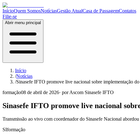
Início
Quem Somos
Notícias
Gestão Atual
Casa de Passagem
Contatos
Filie-se
Abrir menu principal
Início
/
Notícias
/
Sinasefe IFTO promove live nacional sobre implementação do
formação
08 de abril de 2026
· por
Ascom Sinasefe IFTO
Sinasefe IFTO promove live nacional sobr
Transmissão ao vivo com coordenador do Sinasefe Nacional abordou cri
SI
formação