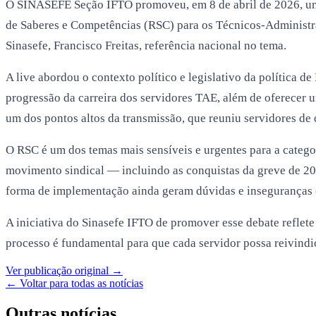
O SINASEFE Seção IFTO promoveu, em 8 de abril de 2026, uma
de Saberes e Competências (RSC) para os Técnicos-Administra
Sinasefe, Francisco Freitas, referência nacional no tema.
A live abordou o contexto político e legislativo da política d
progressão da carreira dos servidores TAE, além de oferecer u
um dos pontos altos da transmissão, que reuniu servidores de d
O RSC é um dos temas mais sensíveis e urgentes para a categ
movimento sindical — incluindo as conquistas da greve de 202
forma de implementação ainda geram dúvidas e inseguranças e
A iniciativa do Sinasefe IFTO de promover esse debate reflet
processo é fundamental para que cada servidor possa reivindica
Ver publicação original →
← Voltar para todas as notícias
Outras notícias