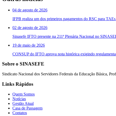
04 de agosto de 2026
IFPB realiza um dos primeiros pagamentos do RSC para TAEs 
02 de agosto de 2026
Sinasefe IFTO presente na 211ª Plenária Nacional no SINAS
19 de maio de 2026
CONSUP do IFTO aprova nota histórica exigindo regulament
Sobre o SINASEFE
Sindicato Nacional dos Servidores Federais da Educação Básica, Profi
Links Rápidos
Quem Somos
Notícias
Gestão Atual
Casa de Passagem
Contatos