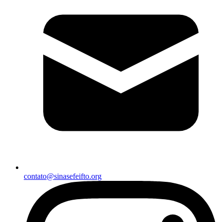
contato@sinasefeifto.org