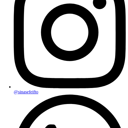
@sinasefeifto