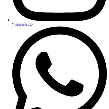
@sinasefeifto