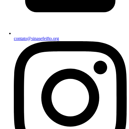
contato@sinasefeifto.org