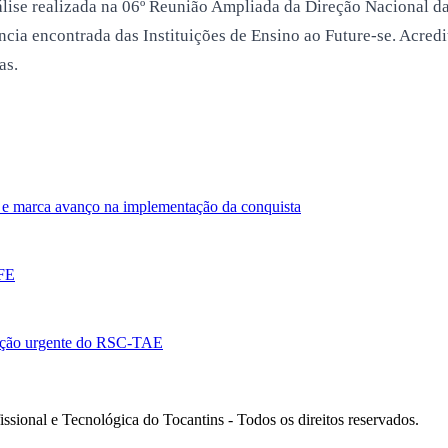
lise realizada na 06º Reunião Ampliada da Direção Nacional d
stência encontrada das Instituições de Ensino ao Future-se. Acre
as.
e marca avanço na implementação da conquista
EFE
ação urgente do RSC-TAE
ssional e Tecnológica do Tocantins - Todos os direitos reservados.