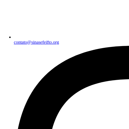
contato@sinasefeifto.org