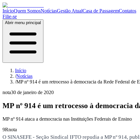
Início
Quem Somos
Notícias
Gestão Atual
Casa de Passagem
Contatos
Filie-se
Abrir menu principal
Início
/
Notícias
/
MP nº 914 é um retrocesso à democracia da Rede Federal de 
nota
30 de janeiro de 2020
MP nº 914 é um retrocesso à democracia 
MP nº 914 ataca a democracia nas Instituições Federais de Ensino
9R
nota
O SINASEFE - Seção Sindical IFTO repudia a MP nº 914, publi