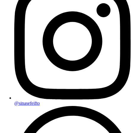
@sinasefeifto