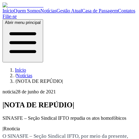
Início
Quem Somos
Notícias
Gestão Atual
Casa de Passagem
Contatos
Filie-se
Abrir menu principal
Início
/
Notícias
/
|NOTA DE REPÚDIO|
noticia
28 de junho de 2021
|NOTA DE REPÚDIO|
SINASFE – Seção Sindical IFTO repudia os atos homofóbicos
|R
noticia
O SINASFE – Seção Sindical IFTO, por meio da presente,