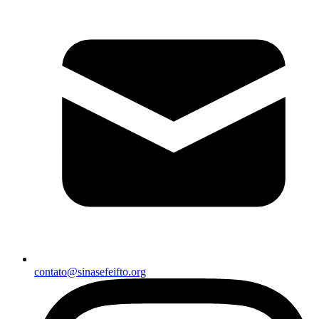
contato@sinasefeifto.org