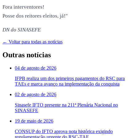
Fora interventores!
Posse dos reitores eleitos, já!"
DN do SINASEFE
← Voltar para todas as notícias
Outras notícias
04 de agosto de 2026
IFPB realiza um dos primeiros pagamentos do RSC para
TAEs e marca avanço na implementação da conquista
02 de agosto de 2026
Sinasefe IFTO presente na 211ª Plenária Nacional no
SINASEFE
19 de maio de 2026
CONSUP do IFTO aprova nota histórica exigindo
regulamentação urgente do RSC-TAE