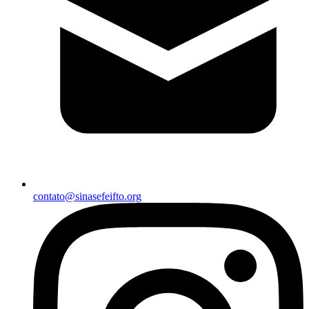
contato@sinasefeifto.org