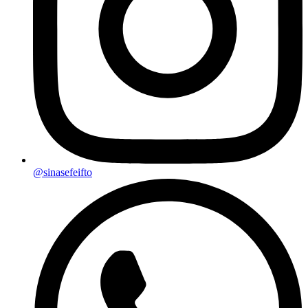
@sinasefeifto