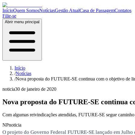
Início
Quem Somos
Notícias
Gestão Atual
Casa de Passagem
Contatos
Filie-se
Abrir menu principal
Início
/
Notícias
/
Nova proposta do FUTURE-SE continua com o objetivo de limi
noticia
30 de janeiro de 2020
Nova proposta do FUTURE-SE continua com 
Com algumas reivindicações atendidas, FUTURE-SE segue caminho de 
NP
noticia
O projeto do Governo Federal FUTURE-SE lançado em Julho de 