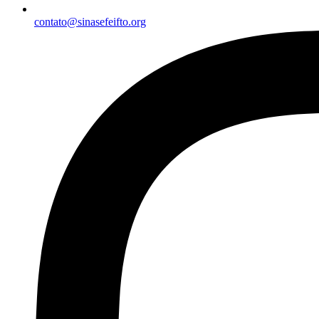
contato@sinasefeifto.org