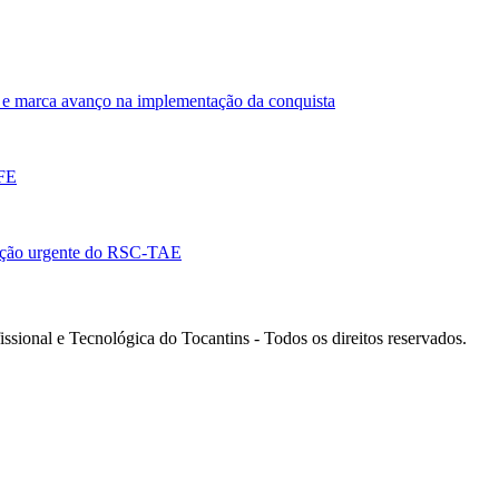
e marca avanço na implementação da conquista
EFE
ação urgente do RSC-TAE
ssional e Tecnológica do Tocantins - Todos os direitos reservados.