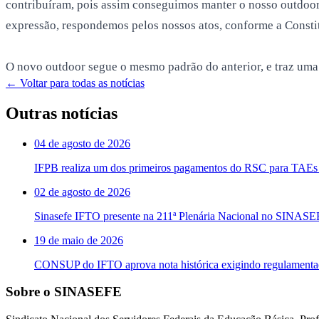
contribuíram, pois assim conseguimos manter o nosso outdoor
expressão, respondemos pelos nossos atos, conforme a Consti
O novo outdoor segue o mesmo padrão do anterior, e traz um
← Voltar para todas as notícias
Outras notícias
04 de agosto de 2026
IFPB realiza um dos primeiros pagamentos do RSC para TAEs 
02 de agosto de 2026
Sinasefe IFTO presente na 211ª Plenária Nacional no SINAS
19 de maio de 2026
CONSUP do IFTO aprova nota histórica exigindo regulament
Sobre o SINASEFE