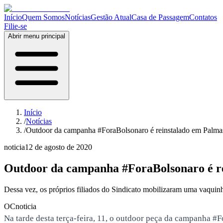
Início
Quem Somos
Notícias
Gestão Atual
Casa de Passagem
Contatos
Filie-se
Abrir menu principal
Início
/
Notícias
/
Outdoor da campanha #ForaBolsonaro é reinstalado em Palmas a
noticia
12 de agosto de 2020
Outdoor da campanha #ForaBolsonaro é rei
Dessa vez, os próprios filiados do Sindicato mobilizaram uma vaquin
OC
noticia
Na tarde desta terça-feira, 11, o outdoor peça da campanha #F