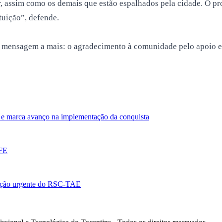
, assim como os demais que estão espalhados pela cidade. O pr
tuição”, defende.
a mensagem a mais: o agradecimento à comunidade pelo apoio e
e marca avanço na implementação da conquista
EFE
ação urgente do RSC-TAE