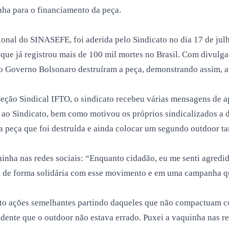
nha para o financiamento da peça.
l do SINASEFE, foi aderida pelo Sindicato no dia 17 de julho,
e já registrou mais de 100 mil mortes no Brasil. Com divulgaç
o Governo Bolsonaro destruíram a peça, demonstrando assim, at
o Sindical IFTO, o sindicato recebeu várias mensagens de apo
o ao Sindicato, bem como motivou os próprios sindicalizados 
da peça que foi destruída e ainda colocar um segundo outdoor 
quinha nas redes sociais: “Enquanto cidadão, eu me senti agred
em de forma solidária com esse movimento e em uma campanha q
to ações semelhantes partindo daqueles que não compactuam c
vidente que o outdoor não estava errado. Puxei a vaquinha nas r