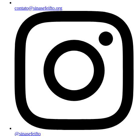
contato@sinasefeifto.org
@sinasefeifto