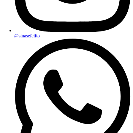
@sinasefeifto