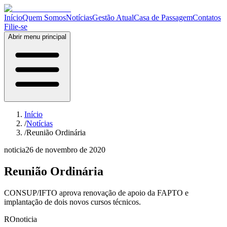
Início
Quem Somos
Notícias
Gestão Atual
Casa de Passagem
Contatos
Filie-se
Abrir menu principal
Início
/
Notícias
/
Reunião Ordinária
noticia
26 de novembro de 2020
Reunião Ordinária
CONSUP/IFTO aprova renovação de apoio da FAPTO e
implantação de dois novos cursos técnicos.
RO
noticia