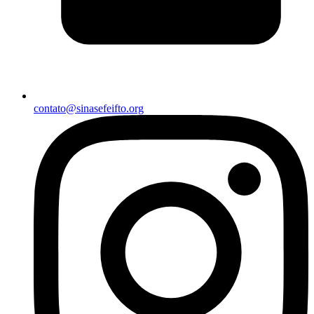
contato@sinasefeifto.org