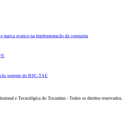
e marca avanço na implementação da conquista
EFE
ação urgente do RSC-TAE
ssional e Tecnológica do Tocantins - Todos os direitos reservados.