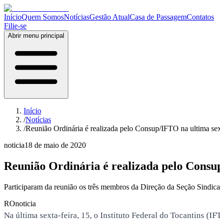
Início
Quem Somos
Notícias
Gestão Atual
Casa de Passagem
Contatos
Filie-se
Abrir menu principal
Início
/
Notícias
/
Reunião Ordinária é realizada pelo Consup/IFTO na ultima sext
noticia
18 de maio de 2020
Reunião Ordinária é realizada pelo Consup
Participaram da reunião os três membros da Direção da Seção Sindi
RO
noticia
Na última sexta-feira, 15, o Instituto Federal do Tocantins (