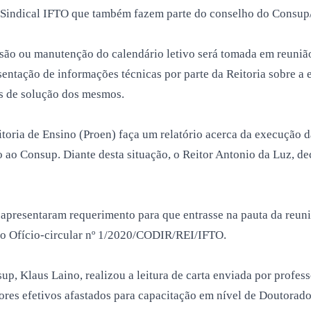
o Sindical IFTO que também fazem parte do conselho do Consup
nsão ou manutenção do calendário letivo será tomada em reunião
esentação de informações técnicas por parte da Reitoria sobre a
as de solução dos mesmos.
toria de Ensino (Proen) faça um relatório acerca da execução d
ao Consup. Diante desta situação, o Reitor Antonio da Luz, dec
 apresentaram requerimento para que entrasse na pauta da reuniã
a, o Ofício-circular nº 1/2020/CODIR/REI/IFTO.
up, Klaus Laino, realizou a leitura de carta enviada por profe
sores efetivos afastados para capacitação em nível de Doutorad