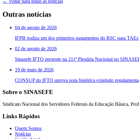
← Voltar para todas as notícias
Outras notícias
04 de agosto de 2026
IFPB realiza um dos primeiros pagamentos do RSC para TAEs 
02 de agosto de 2026
Sinasefe IFTO presente na 211ª Plenária Nacional no SINAS
19 de maio de 2026
CONSUP do IFTO aprova nota histórica exigindo regulament
Sobre o SINASEFE
Sindicato Nacional dos Servidores Federais da Educação Básica, Profi
Links Rápidos
Quem Somos
Notícias