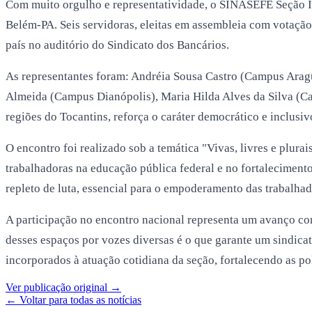
Com muito orgulho e representatividade, o SINASEFE Seção IF
Belém-PA. Seis servidoras, eleitas em assembleia com votação
país no auditório do Sindicato dos Bancários.
As representantes foram: Andréia Sousa Castro (Campus Aragu
Almeida (Campus Dianópolis), Maria Hilda Alves da Silva (Ca
regiões do Tocantins, reforça o caráter democrático e inclusiv
O encontro foi realizado sob a temática "Vivas, livres e plura
trabalhadoras na educação pública federal e no fortaleciment
repleto de luta, essencial para o empoderamento das trabalhad
A participação no encontro nacional representa um avanço co
desses espaços por vozes diversas é o que garante um sindica
incorporados à atuação cotidiana da seção, fortalecendo as p
Ver publicação original →
← Voltar para todas as notícias