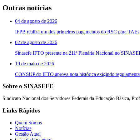
Outras notícias
04 de agosto de 2026
IFPB realiza um dos primeiros pagamentos do RSC para TAEs 
02 de agosto de 2026
Sinasefe IFTO presente na 211ª Plenária Nacional no SINAS
19 de maio de 2026
CONSUP do IFTO aprova nota histórica exigindo regulament
Sobre o SINASEFE
Sindicato Nacional dos Servidores Federais da Educação Básica, Profi
Links Rápidos
Quem Somos
Notícias
Gestão Atual
Casa de Passagem