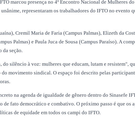
TO marcou presença no 4º Encontro Nacional de Mulheres do Sin
 unânime, representaram os trabalhadores do IFTO no evento qu
aína), Cremil Maria de Faria (Campus Palmas), Elizeth da Cos
mpus Palmas) e Paula Juca de Sousa (Campus Paraíso). A compo
o da seção.
is, do silêncio à voz: mulheres que educam, lutam e resistem", 
o do movimento sindical. O espaço foi descrito pelas participa
oras.
ncreto na agenda de igualdade de gênero dentro do Sinasefe IF
to de fato democrático e combativo. O próximo passo é que os 
olíticas de equidade em todos os campi do IFTO.