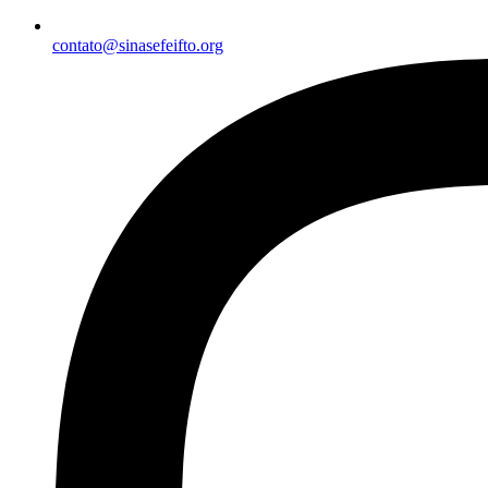
contato@sinasefeifto.org