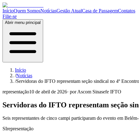
Início
Quem Somos
Notícias
Gestão Atual
Casa de Passagem
Contatos
Filie-se
Abrir menu principal
Início
/
Notícias
/
Servidoras do IFTO representam seção sindical no 4º Encont
representação
10 de abril de 2026
· por
Ascom Sinasefe IFTO
Servidoras do IFTO representam seção sin
Seis representantes de cinco campi participaram do evento em Belém-P
SI
representação