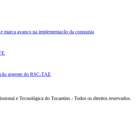
e marca avanço na implementação da conquista
EFE
ação urgente do RSC-TAE
ssional e Tecnológica do Tocantins - Todos os direitos reservados.