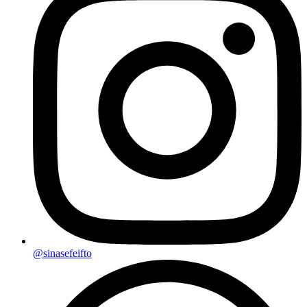
@sinasefeifto