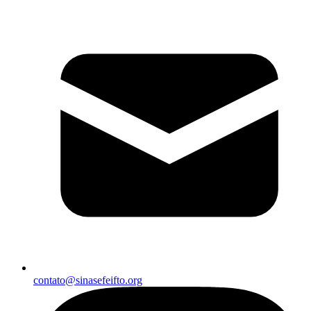
contato@sinasefeifto.org