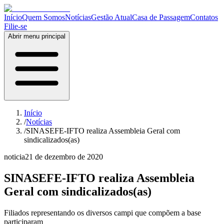
Início
Quem Somos
Notícias
Gestão Atual
Casa de Passagem
Contatos
Filie-se
Abrir menu principal
Início
/
Notícias
/
SINASEFE-IFTO realiza Assembleia Geral com
sindicalizados(as)
noticia
21 de dezembro de 2020
SINASEFE-IFTO realiza Assembleia
Geral com sindicalizados(as)
Filiados representando os diversos campi que compõem a base
participaram