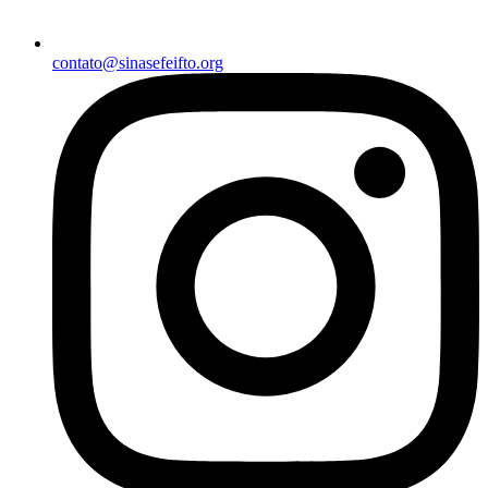
contato@sinasefeifto.org