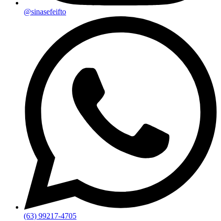
@sinasefeifto
(63) 99217-4705